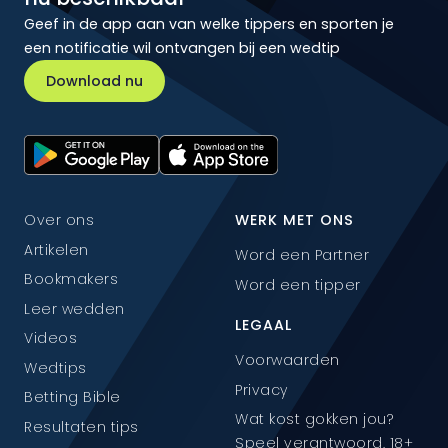
Geef in de app aan van welke tippers en sporten je
een notificatie wil ontvangen bij een wedtip
Download nu
Over ons
WERK MET ONS
Artikelen
Word een Partner
Bookmakers
Word een tipper
Leer wedden
LEGAAL
Videos
Voorwaarden
Wedtips
Privacy
Betting Bible
Wat kost gokken jou?
Resultaten tips
Speel verantwoord. 18+