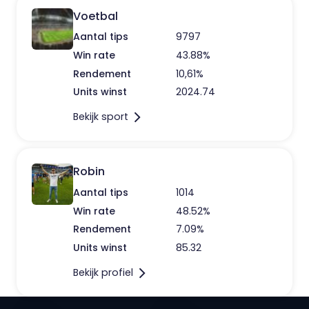
Voetbal
Aantal tips
9797
Win rate
43.88%
Rendement
10,61%
Units winst
2024.74
Bekijk sport
Robin
Aantal tips
1014
Win rate
48.52%
Rendement
7.09%
Units winst
85.32
Bekijk profiel