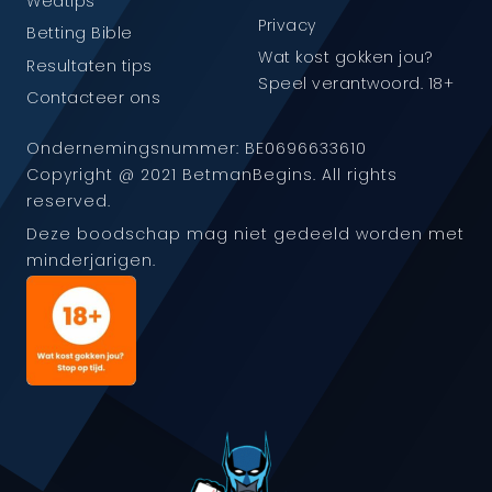
Wedtips
Privacy
Betting Bible
Wat kost gokken jou?
Resultaten tips
Speel verantwoord. 18+
Contacteer ons
Ondernemingsnummer: BE0696633610
Copyright @ 2021 BetmanBegins. All rights
reserved.
Deze boodschap mag niet gedeeld worden met
minderjarigen.