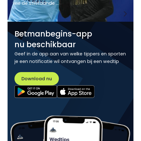
wie de stilstaande ...
Betmanbegins-app
nu beschikbaar
Geef in de app aan van welke tippers en sporten
je een notificatie wil ontvangen bij een wedtip
Download nu