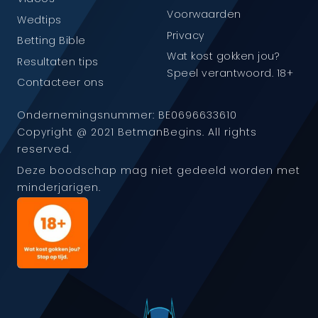
Voorwaarden
Wedtips
Privacy
Betting Bible
Wat kost gokken jou?
Resultaten tips
Speel verantwoord. 18+
Contacteer ons
Ondernemingsnummer: BE0696633610
Copyright @ 2021 BetmanBegins. All rights
reserved.
Deze boodschap mag niet gedeeld worden met
minderjarigen.