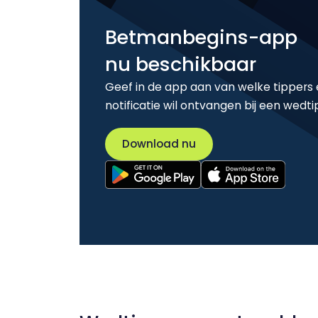
Betmanbegins-app
nu beschikbaar
Geef in de app aan van welke tippers 
notificatie wil ontvangen bij een wedti
Download nu