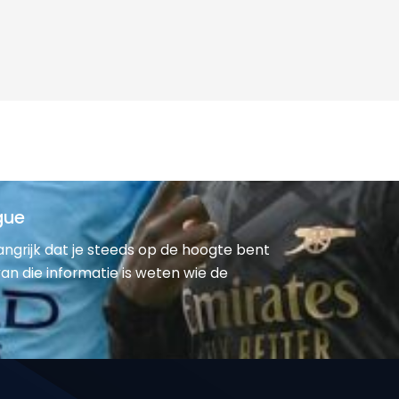
gue
langrijk dat je steeds op de hoogte bent
an die informatie is weten wie de