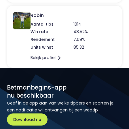
Robin
Aantal tips
1014
Win rate
48.52%
Rendement
7.09%
Units winst
85.32
Bekijk profiel
Betmanbegins-app
nu beschikbaar
Geef in de app aan van welke tippers en sporten je
een notificatie wil ontvangen bij een wedtip
Download nu