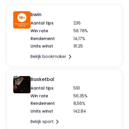
bwin
Aantal tips
236
Win rate
56.78%
Rendement
14,17%
Units winst
91.25
Bekijk bookmaker
Basketbal
Aantal tips
591
Win rate
56.35%
Rendement
8,56%
Units winst
142.84
Bekijk sport