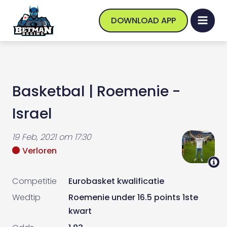
DOWNLOAD APP
Basketbal
|
Roemenie -
Israel
19 Feb, 2021
om
17:30
Verloren
Competitie
Eurobasket kwalificatie
Wedtip
Roemenie under 16.5 points 1ste
kwart