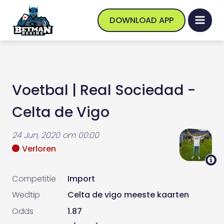
DOWNLOAD APP
Voetbal
|
Real Sociedad -
Celta de Vigo
24 Jun, 2020
om
00:00
Verloren
Competitie
Import
Wedtip
Celta de vigo meeste kaarten
Odds
1.87