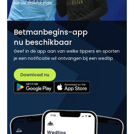
wie de stilstaande ...
Betmanbegins-app
nu beschikbaar
Geef in de app aan van welke tippers en sporten
je een notificatie wil ontvangen bij een wedtip
Download nu