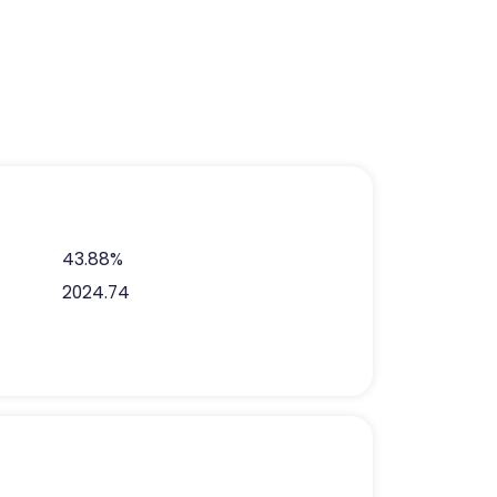
43.88%
2024.74