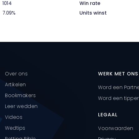
1014
Win rate
7.09%
Units winst
Over ons
WERK MET ONS
Artikelen
Word een Partn
Bookmakers
Word een tipper
Leer wedden
LEGAAL
Videos
Wedtips
Voorwaarden
Betting Bible