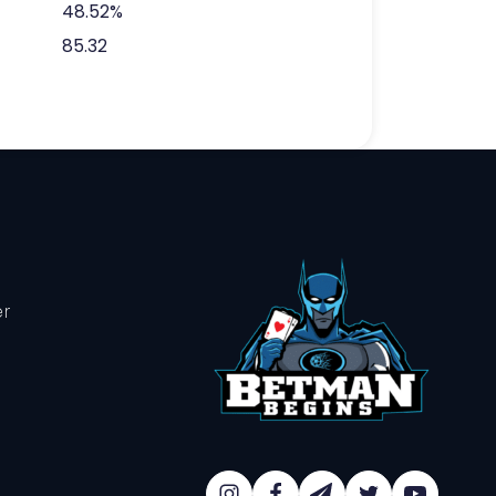
48.52%
85.32
er