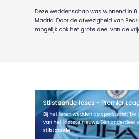
Deze weddenschap was winnend in 8 va
Madrid. Door de afwezigheid van Pedr
mogelijk ook het grote deel van de vrij
Stilstaande fases - Premier Lea
Bij het leren wedden op sport is het be
van het laatste nieuws. Eén onderdeel v
stilstaande ...