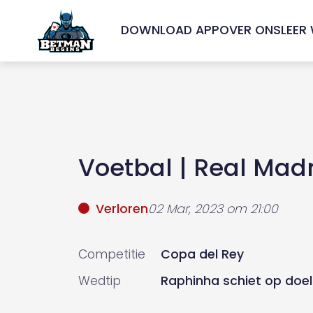
DOWNLOAD APP
OVER ONS
LEER
Voetbal
|
Real Mad
Verloren
02 Mar, 2023
om
21:00
Competitie
Copa del Rey
Wedtip
Raphinha schiet op doel