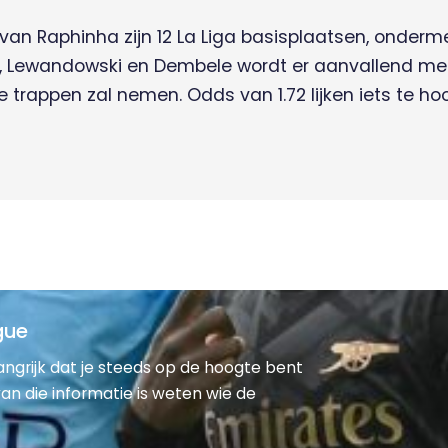
n Raphinha zijn 12 La Liga basisplaatsen, onderme
i, Lewandowski en Dembele wordt er aanvallend me
e trappen zal nemen. Odds van 1.72 lijken iets te ho
gue
langrijk dat je steeds op de hoogte bent
an die informatie is weten wie de