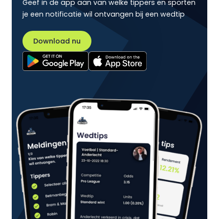
Geef in de app aan van welke tippers en sporten
je een notificatie wil ontvangen bij een wedtip
Download nu