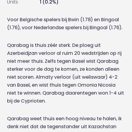
Units
1 (0.2%)
Voor Belgische spelers bij Bwin (1.78) en Bingoal
(1.76), voor Nederlandse spelers bij Bingoal (1.76).
Qarabag is thuis zéér sterk. De ploeg uit
Azerbeidjzan verloor al ruim 20 wedstrijden op rij
niet meer thuis. Zelfs tegen Basel wist Qarabag
sterker voor de dag te komen, ze konden alleen
niet scoren. Almaty verloor (uit weliswaar) 4-2
van Basel, en wist thuis tegen Omonia Nicosia
niet te winnen. Qarabag daarentegen won 1-4 uit
bij de Cyprioten.
Qarabag weet thuis een hoog niveau te halen, ik
denk niet dat de tegenstander uit Kazachstan