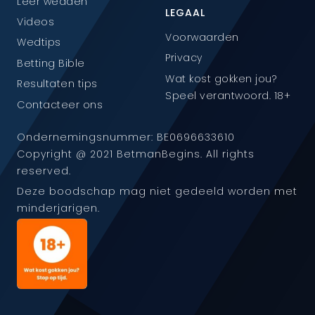
Leer wedden
LEGAAL
Videos
Voorwaarden
Wedtips
Privacy
Betting Bible
Wat kost gokken jou?
Resultaten tips
Speel verantwoord. 18+
Contacteer ons
Ondernemingsnummer: BE0696633610
Copyright @ 2021 BetmanBegins. All rights
reserved.
Deze boodschap mag niet gedeeld worden met
minderjarigen.