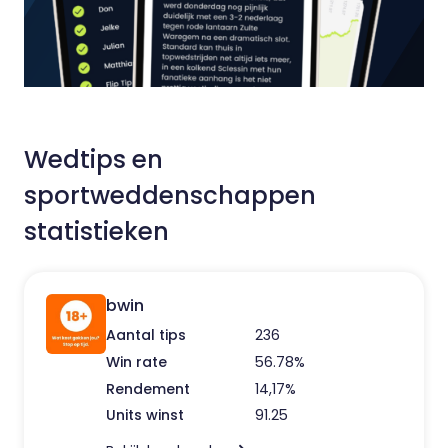
Wedtips en
sportweddenschappen
statistieken
bwin
Aantal tips
236
Win rate
56.78%
Rendement
14,17%
Units winst
91.25