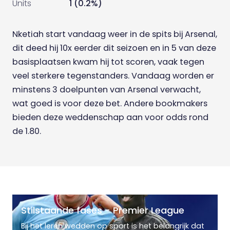
Units
1 (0.2%)
Nketiah start vandaag weer in de spits bij Arsenal,
dit deed hij 10x eerder dit seizoen en in 5 van deze
basisplaatsen kwam hij tot scoren, vaak tegen
veel sterkere tegenstanders. Vandaag worden er
minstens 3 doelpunten van Arsenal verwacht,
wat goed is voor deze bet. Andere bookmakers
bieden deze weddenschap aan voor odds rond
de 1.80.
Stilstaande fases - Premier League
Bij het leren wedden op sport is het belangrijk dat