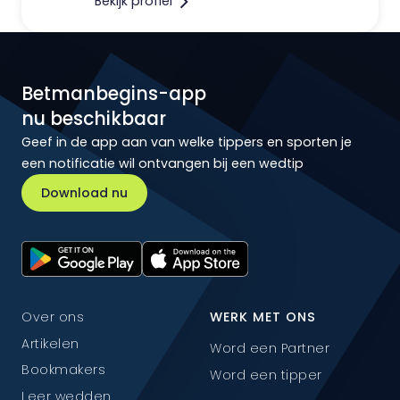
Bekijk profiel
Betmanbegins-app
nu beschikbaar
Geef in de app aan van welke tippers en sporten je
een notificatie wil ontvangen bij een wedtip
Download nu
Over ons
WERK MET ONS
Artikelen
Word een Partner
Bookmakers
Word een tipper
Leer wedden