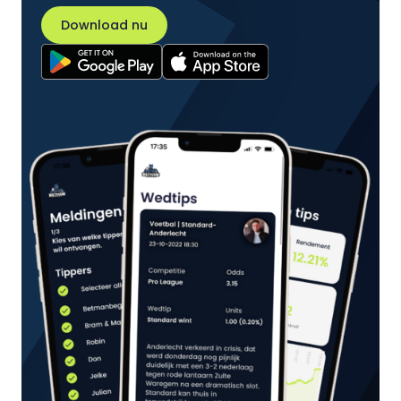
Download nu