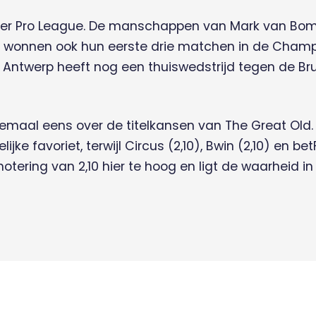
upiler Pro League. De manschappen van Mark van B
er, wonnen ook hun eerste drie matchen in de Cham
en Antwerp heeft nog een thuiswedstrijd tegen de Br
emaal eens over de titelkansen van The Great Old. U
ijke favoriet, terwijl Circus (2,10), Bwin (2,10) en 
notering van 2,10 hier te hoog en ligt de waarheid i