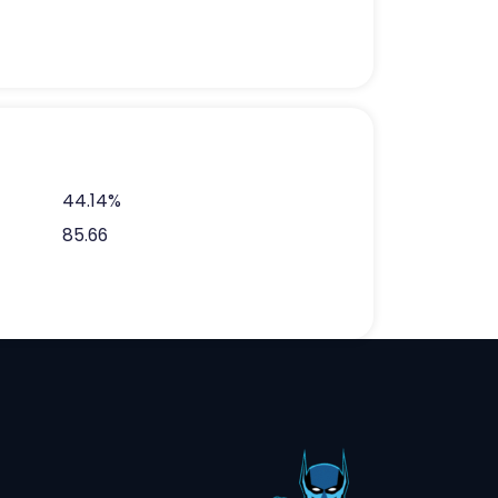
44.14%
85.66