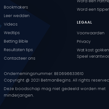
Word een Partn
Bookmakers
Word een tipper
Leer wedden
LEGAAL
Videos
Wedtips
Voorwaarden
Betting Bible
Privacy
Resultaten tips
Wat kost gokken
Speel verantwoo
Contacteer ons
Ondernemingsnummer: BE0696633610
Copyright @ 2021 BetmanBegins. All rights reserved
Deze boodschap mag niet gedeeld worden met
minderjarigen.