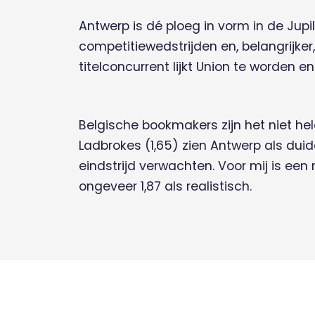
Antwerp is dé ploeg in vorm in de J
competitiewedstrijden en, belangrijk
titelconcurrent lijkt Union te worden 
Belgische bookmakers zijn het niet hel
Ladbrokes (1,65) zien Antwerp als duidel
eindstrijd verwachten. Voor mij is een 
ongeveer 1,87 als realistisch.