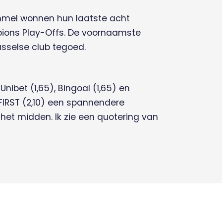
ommel wonnen hun laatste acht
pions Play-Offs. De voornaamste
usselse club tegoed.
nibet (1,65), Bingoal (1,65) en
betFIRST (2,10) een spannendere
n het midden. Ik zie een quotering van