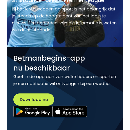
Stilstaande fases - Premier League
Bij het leren wedden op sport is het belangrijk dat
je steeds op de hoogte bent van het laatste
nieuws. Eén onderdeel van die informatie is weten
wie de stilstaande ...
Betmanbegins-app
nu beschikbaar
Geef in de app aan van welke tippers en sporten
je een notificatie wil ontvangen bij een wedtip
Download nu