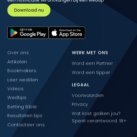
Download nu
Over ons
WERK MET ONS
Artikelen
Word een Partner
Bookmakers
Word een tipper
Leer wedden
LEGAAL
Videos
Voorwaarden
Wedtips
Privacy
Betting Bible
Wat kost gokken jou?
Resultaten tips
Speel verantwoord. 18+
Contacteer ons