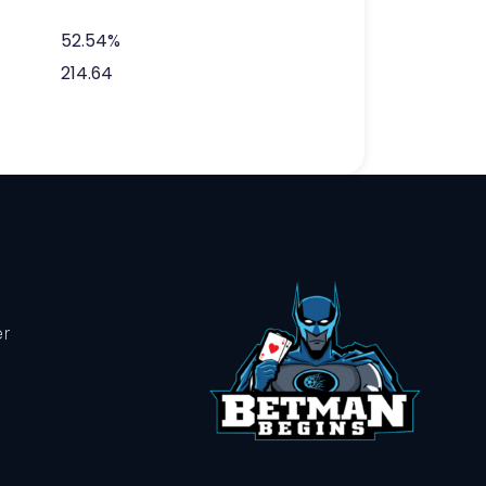
52.54%
214.64
er