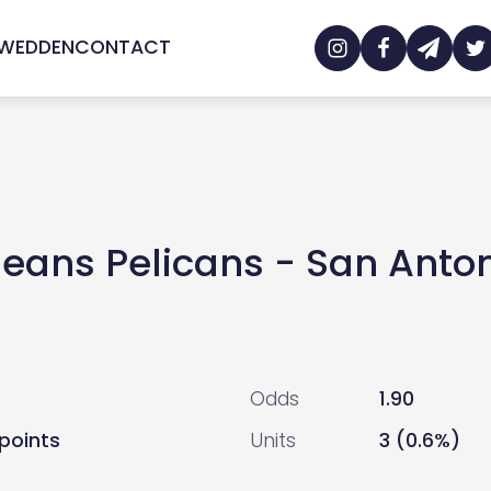
 WEDDEN
CONTACT
eans Pelicans - San Anto
Odds
1.90
 points
Units
3 (0.6%)