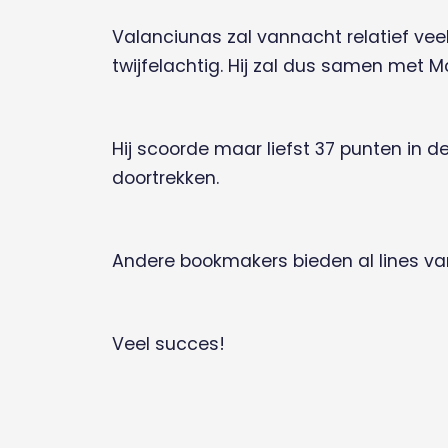
Valanciunas zal vannacht relatief vee
twijfelachtig. Hij zal dus samen met M
Hij scoorde maar liefst 37 punten in de
doortrekken.
Andere bookmakers bieden al lines van
Veel succes!