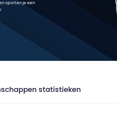
en sporten je een
p
schappen statistieken