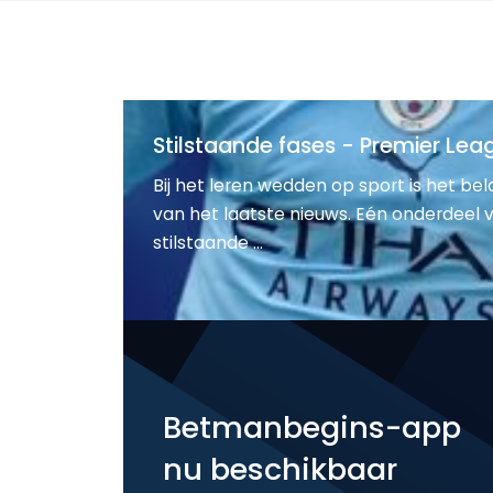
Stilstaande fases - Premier Lea
Bij het leren wedden op sport is het be
van het laatste nieuws. Eén onderdeel v
stilstaande ...
Betmanbegins-app
nu beschikbaar