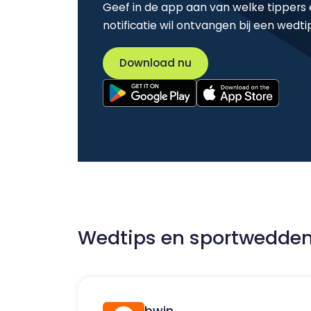
Geef in de app aan van welke tippers 
notificatie wil ontvangen bij een wedti
Download nu
Wedtips en sportwedden
bwin