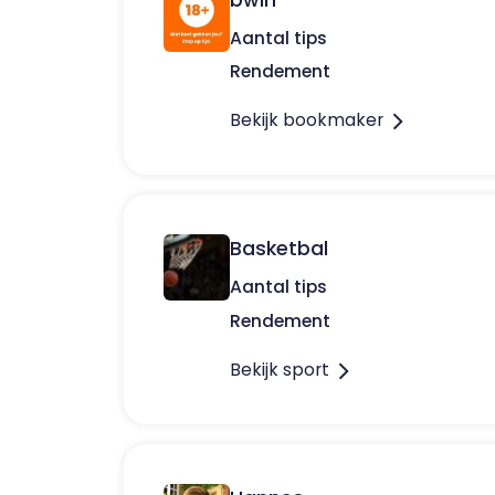
Aantal tips
Rendement
Bekijk bookmaker
Basketbal
Aantal tips
Rendement
Bekijk sport