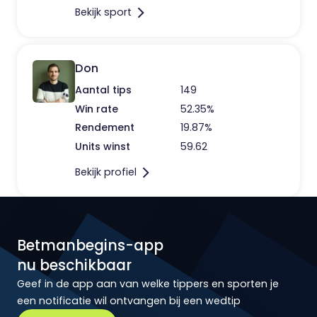
Bekijk sport
Don
Aantal tips
149
Win rate
52.35%
Rendement
19.87%
Units winst
59.62
Bekijk profiel
Betmanbegins-app
nu beschikbaar
Geef in de app aan van welke tippers en sporten je
een notificatie wil ontvangen bij een wedtip