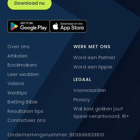
Download nu
Over ons
WERK MET ONS
Artikelen
Word een Partner
Bookmakers
Word een tipper
Leer wedden
LEGAAL
Videos
Voorwaarden
Wedtips
Privacy
Betting Bible
Wat kost gokken jou?
Resultaten tips
Speel verantwoord. 18+
Contacteer ons
Ondernemingsnummer: BE0696633610