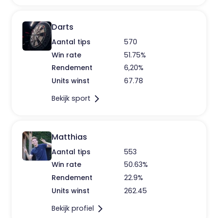
Darts
Aantal tips
570
Win rate
51.75%
Rendement
6,20%
Units winst
67.78
Bekijk sport
Matthias
Aantal tips
553
Win rate
50.63%
Rendement
22.9%
Units winst
262.45
Bekijk profiel