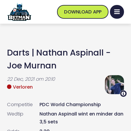
DOWNLOAD APP
Darts
|
Nathan Aspinall -
Joe Murnan
22 Dec, 2021
om
20:10
Verloren
Competitie
PDC World Championship
Wedtip
Nathan Aspinall wint en minder dan
3,5 sets