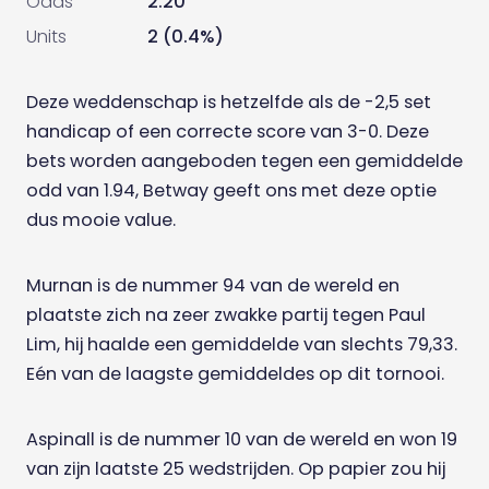
Odds
2.20
Units
2 (0.4%)
Deze weddenschap is hetzelfde als de -2,5 set
handicap of een correcte score van 3-0. Deze
bets worden aangeboden tegen een gemiddelde
odd van 1.94, Betway geeft ons met deze optie
dus mooie value.
Murnan is de nummer 94 van de wereld en
plaatste zich na zeer zwakke partij tegen Paul
Lim, hij haalde een gemiddelde van slechts 79,33.
Eén van de laagste gemiddeldes op dit tornooi.
Aspinall is de nummer 10 van de wereld en won 19
van zijn laatste 25 wedstrijden. Op papier zou hij