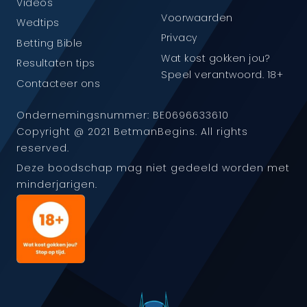
Videos
Voorwaarden
Wedtips
Privacy
Betting Bible
Wat kost gokken jou?
Resultaten tips
Speel verantwoord. 18+
Contacteer ons
Ondernemingsnummer: BE0696633610
Copyright @ 2021 BetmanBegins. All rights
reserved.
Deze boodschap mag niet gedeeld worden met
minderjarigen.