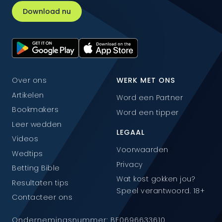
Download nu
Over ons
WERK MET ONS
Artikelen
Word een Partner
Bookmakers
Word een tipper
Leer wedden
LEGAAL
Videos
Voorwaarden
Wedtips
Privacy
Betting Bible
Wat kost gokken jou?
Resultaten tips
Speel verantwoord. 18+
Contacteer ons
Ondernemingsnummer: BE0696633610