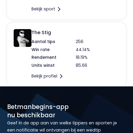
Bekijk sport
The Stig
Aantal tips
256
Win rate
44.14%
Rendement
18.19%
Units winst
85.66
Bekijk profiel
Betmanbegins-app
nu beschikbaar
Geef in de app aan van welke tippers en sporten je
een notificatie wil ontvangen bij een wedtip