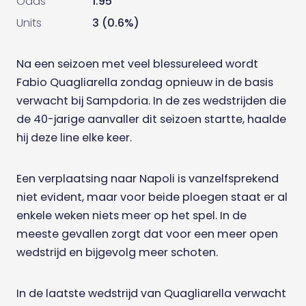
Odds
1.95
Units
3 (0.6%)
Na een seizoen met veel blessureleed wordt
Fabio Quagliarella zondag opnieuw in de basis
verwacht bij Sampdoria. In de zes wedstrijden die
de 40-jarige aanvaller dit seizoen startte, haalde
hij deze line elke keer.
Een verplaatsing naar Napoli is vanzelfsprekend
niet evident, maar voor beide ploegen staat er al
enkele weken niets meer op het spel. In de
meeste gevallen zorgt dat voor een meer open
wedstrijd en bijgevolg meer schoten.
In de laatste wedstrijd van Quagliarella verwacht