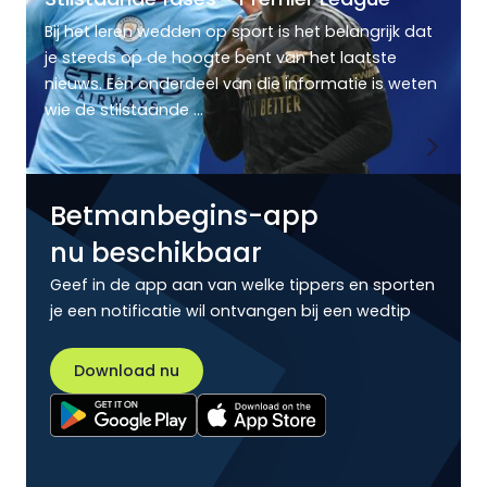
Bij het leren wedden op sport is het belangrijk dat
je steeds op de hoogte bent van het laatste
nieuws. Eén onderdeel van die informatie is weten
wie de stilstaande ...
Betmanbegins-app
nu beschikbaar
Geef in de app aan van welke tippers en sporten
je een notificatie wil ontvangen bij een wedtip
Download nu