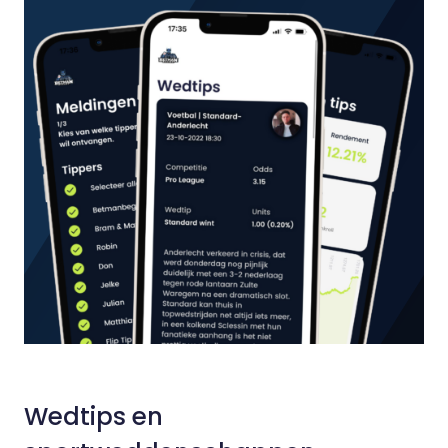
Wedtips en