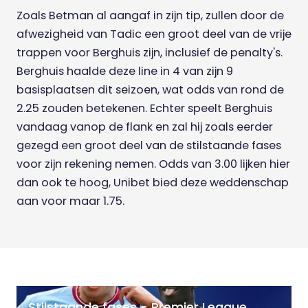
Zoals Betman al aangaf in zijn tip, zullen door de
afwezigheid van Tadic een groot deel van de vrije
trappen voor Berghuis zijn, inclusief de penalty's.
Berghuis haalde deze line in 4 van zijn 9
basisplaatsen dit seizoen, wat odds van rond de
2.25 zouden betekenen. Echter speelt Berghuis
vandaag vanop de flank en zal hij zoals eerder
gezegd een groot deel van de stilstaande fases
voor zijn rekening nemen. Odds van 3.00 lijken hier
dan ook te hoog, Unibet bied deze weddenschap
aan voor maar 1.75.
Stilstaande fases - Premier League