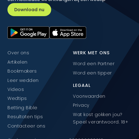
Download nu
Over ons
WERK MET ONS
Artikelen
Word een Partner
Bookmakers
Word een tipper
Leer wedden
LEGAAL
Videos
Voorwaarden
Wedtips
Privacy
Betting Bible
Wat kost gokken jou?
Resultaten tips
Speel verantwoord. 18+
Contacteer ons