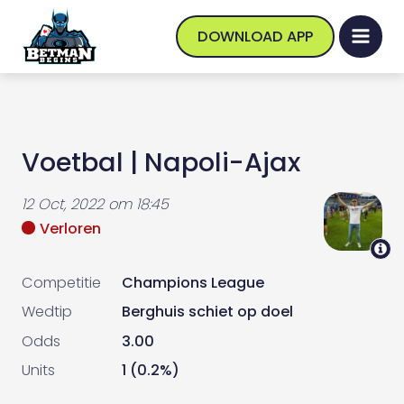
DOWNLOAD APP
Voetbal
|
Napoli-Ajax
12 Oct, 2022
om
18:45
Verloren
Competitie
Champions League
Wedtip
Berghuis schiet op doel
Odds
3.00
Units
1 (0.2%)