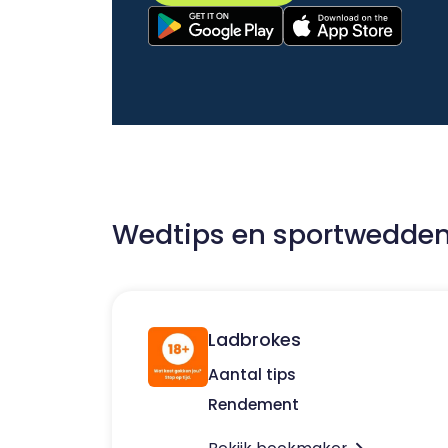
Wedtips en sportwedden
Ladbrokes
Aantal tips
Rendement