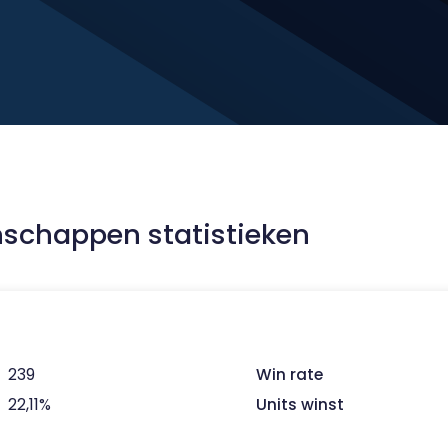
schappen statistieken
239
Win rate
22,11%
Units winst