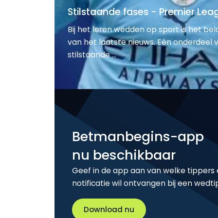
Stilstaande fases - Premier Lea
Bij het leren wedden op sport is het be
van het laatste nieuws. Eén onderdeel v
stilstaande ...
Betmanbegins-app
nu beschikbaar
Geef in de app aan van welke tippers 
notificatie wil ontvangen bij een wedti
Download nu