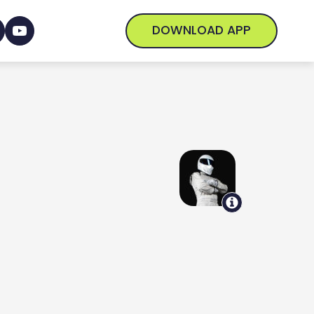
DOWNLOAD APP