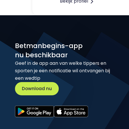
Bekijk profiel
Betmanbegins-app
nu beschikbaar
Geef in de app aan van welke tippers en
sporten je een notificatie wil ontvangen bij
een wedtip
Download nu