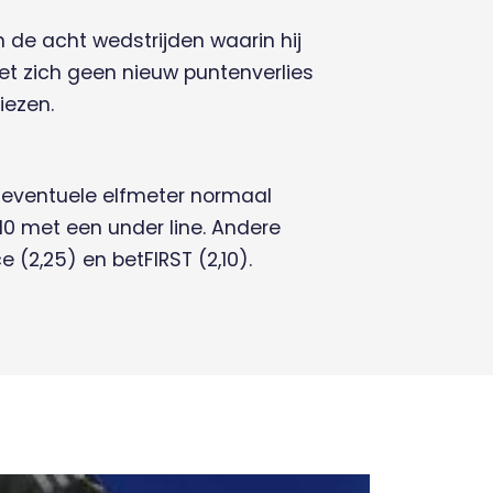
n de acht wedstrijden waarin hij
het zich geen nieuw puntenverlies
iezen.
n eventuele elfmeter normaal
0 met een under line. Andere
(2,25) en betFIRST (2,10).