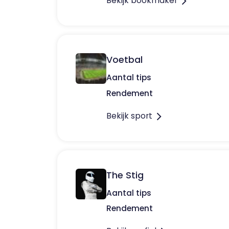
Bekijk bookmaker
Voetbal
Aantal tips
Rendement
Bekijk sport
The Stig
Aantal tips
Rendement