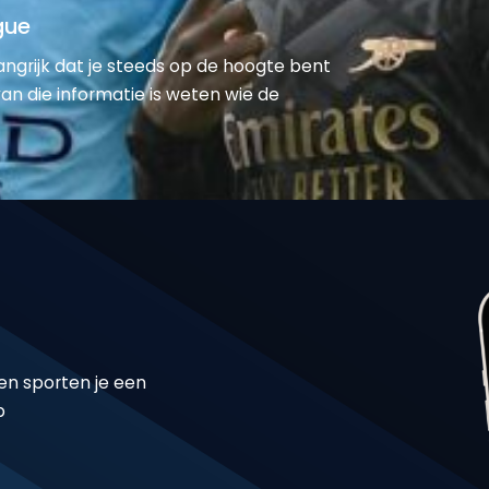
gue
langrijk dat je steeds op de hoogte bent
an die informatie is weten wie de
en sporten je een
p