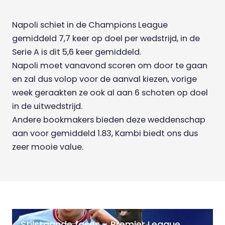
Napoli schiet in de Champions League
gemiddeld 7,7 keer op doel per wedstrijd, in de
Serie A is dit 5,6 keer gemiddeld.
Napoli moet vanavond scoren om door te gaan
en zal dus volop voor de aanval kiezen, vorige
week geraakten ze ook al aan 6 schoten op doel
in de uitwedstrijd.
Andere bookmakers bieden deze weddenschap
aan voor gemiddeld 1.83, Kambi biedt ons dus
zeer mooie value.
Stilstaande fases - Premier League