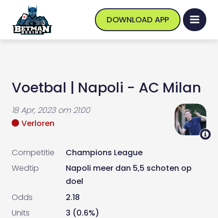
DOWNLOAD APP
Voetbal
|
Napoli - AC Milan
18 Apr, 2023
om
21:00
Verloren
Competitie
Champions League
Wedtip
Napoli meer dan 5,5 schoten op
doel
Odds
2.18
Units
3 (0.6%)