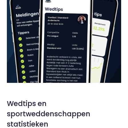
Wedtips en
sportweddenschappen
statistieken