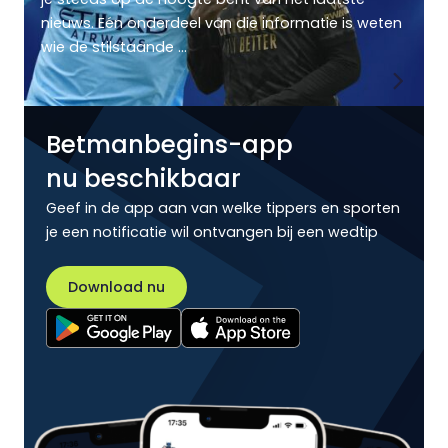
nieuws. Eén onderdeel van die informatie is weten
wie de stilstaande ...
Betmanbegins-app
nu beschikbaar
Geef in de app aan van welke tippers en sporten
je een notificatie wil ontvangen bij een wedtip
Download nu