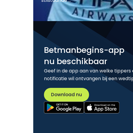
stilstaande ...
Betmanbegins-app
nu beschikbaar
Geef in de app aan van welke tippers 
notificatie wil ontvangen bij een wedti
Download nu