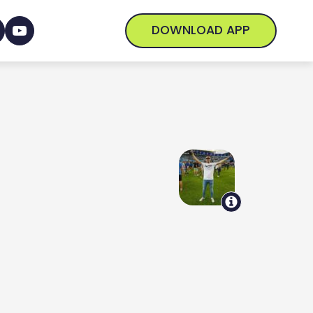
DOWNLOAD APP