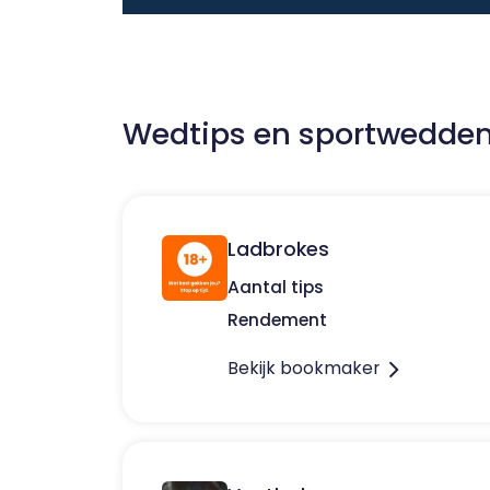
Wedtips en sportwedden
Ladbrokes
Aantal tips
Rendement
Bekijk bookmaker