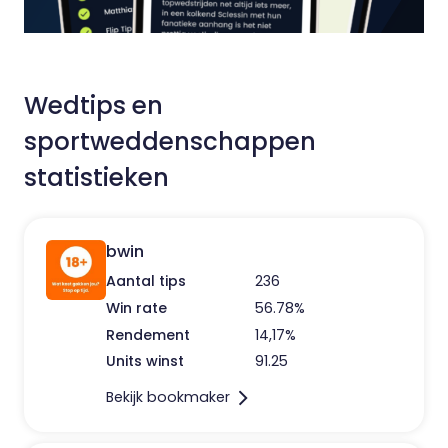
Wedtips en
sportweddenschappen
statistieken
bwin
Aantal tips
236
Win rate
56.78%
Rendement
14,17%
Units winst
91.25
Bekijk bookmaker