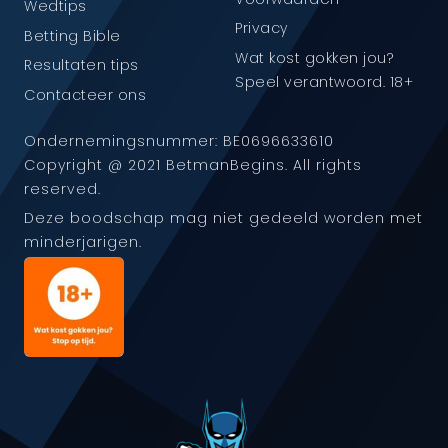
Wedtips
Privacy
Betting Bible
Wat kost gokken jou?
Resultaten tips
Speel verantwoord. 18+
Contacteer ons
Ondernemingsnummer: BE0696633610
Copyright @ 2021 BetmanBegins. All rights
reserved.
Deze boodschap mag niet gedeeld worden met
minderjarigen.