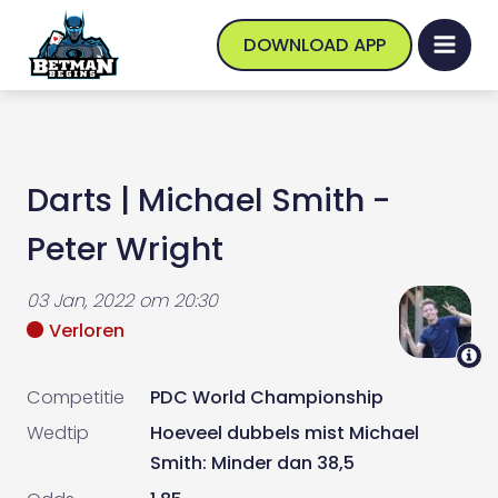
DOWNLOAD APP
Darts
|
Michael Smith -
Peter Wright
03 Jan, 2022
om
20:30
Verloren
Competitie
PDC World Championship
Wedtip
Hoeveel dubbels mist Michael
Smith: Minder dan 38,5