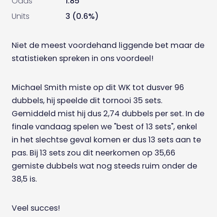
Odds
1.85
Units
3 (0.6%)
Niet de meest voordehand liggende bet maar de
statistieken spreken in ons voordeel!
Michael Smith miste op dit WK tot dusver 96
dubbels, hij speelde dit tornooi 35 sets.
Gemiddeld mist hij dus 2,74 dubbels per set. In de
finale vandaag spelen we "best of 13 sets", enkel
in het slechtse geval komen er dus 13 sets aan te
pas. Bij 13 sets zou dit neerkomen op 35,66
gemiste dubbels wat nog steeds ruim onder de
38,5 is.
Veel succes!