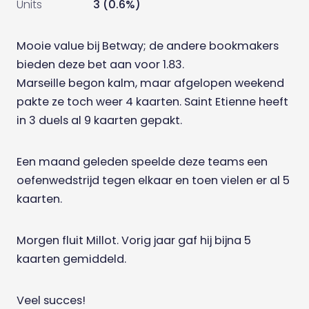
Units
3 (0.6%)
Mooie value bij Betway; de andere bookmakers
bieden deze bet aan voor 1.83.
Marseille begon kalm, maar afgelopen weekend
pakte ze toch weer 4 kaarten. Saint Etienne heeft
in 3 duels al 9 kaarten gepakt.
Een maand geleden speelde deze teams een
oefenwedstrijd tegen elkaar en toen vielen er al 5
kaarten.
Morgen fluit Millot. Vorig jaar gaf hij bijna 5
kaarten gemiddeld.
Veel succes!