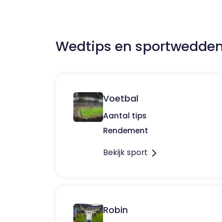
Wedtips en sportwedden
Voetbal
Aantal tips
Rendement
Bekijk sport
Robin