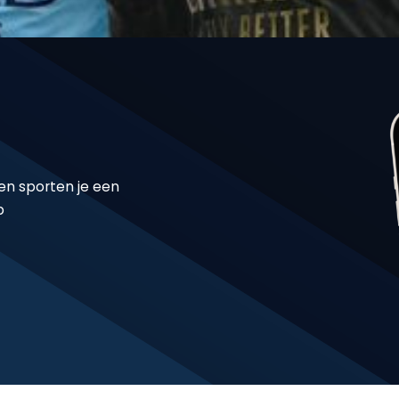
en sporten je een
p