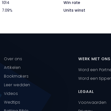
1014
Win rate
7.09%
Units winst
Over ons
WERK MET ONS
Artikelen
Word een Partn
Bookmakers
Word een tipper
Leer wedden
LEGAAL
Videos
Wedtips
Voorwaarden
Betting Bible