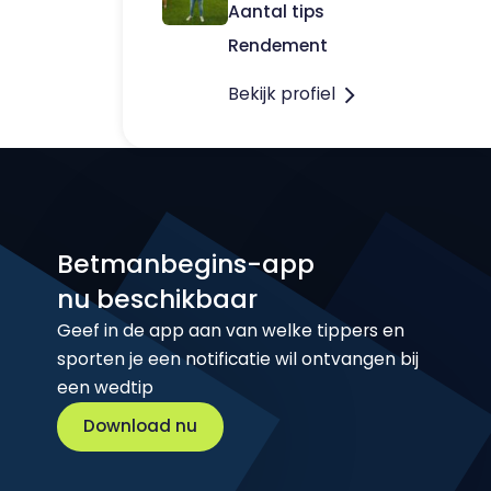
Aantal tips
Rendement
Bekijk profiel
Betmanbegins-app
nu beschikbaar
Geef in de app aan van welke tippers en
sporten je een notificatie wil ontvangen bij
een wedtip
Download nu