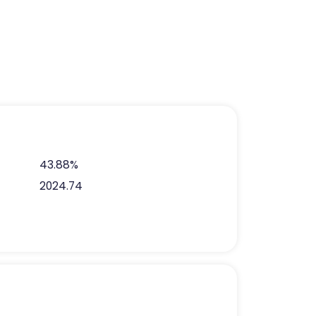
43.88%
2024.74