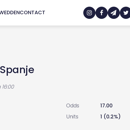
 WEDDEN
CONTACT
Spanje
m
16:00
Odds
17.00
Units
1 (0.2%)