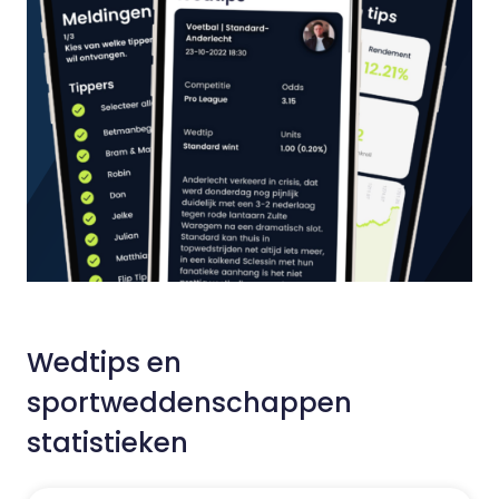
Wedtips en
sportweddenschappen
statistieken