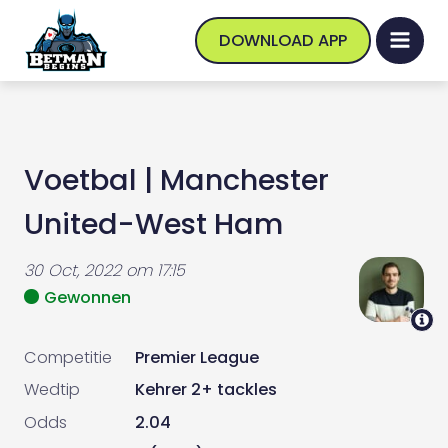
DOWNLOAD APP
Voetbal
|
Manchester
United-West Ham
30 Oct, 2022
om
17:15
Gewonnen
Competitie
Premier League
Wedtip
Kehrer 2+ tackles
Odds
2.04