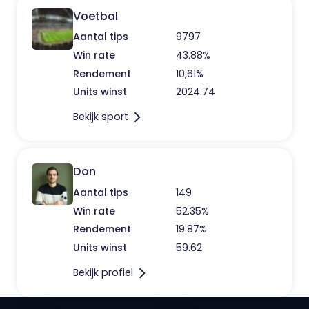
Voetbal
Aantal tips
9797
Win rate
43.88%
Rendement
10,61%
Units winst
2024.74
Bekijk sport
Don
Aantal tips
149
Win rate
52.35%
Rendement
19.87%
Units winst
59.62
Bekijk profiel