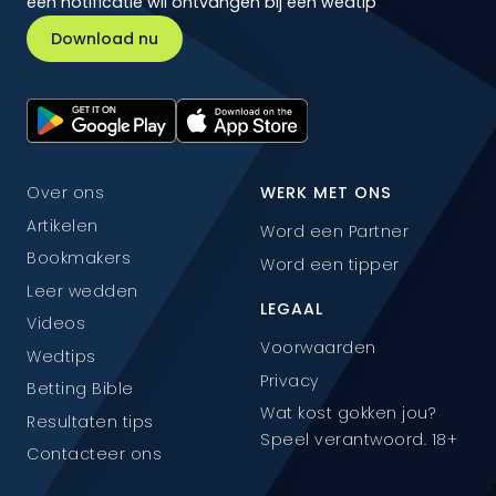
een notificatie wil ontvangen bij een wedtip
Download nu
Over ons
WERK MET ONS
Artikelen
Word een Partner
Bookmakers
Word een tipper
Leer wedden
LEGAAL
Videos
Voorwaarden
Wedtips
Privacy
Betting Bible
Wat kost gokken jou?
Resultaten tips
Speel verantwoord. 18+
Contacteer ons