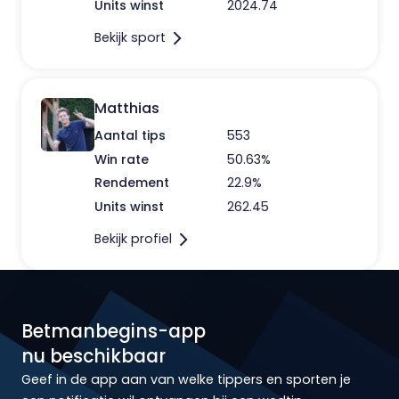
Units winst
2024.74
Bekijk sport
Matthias
Aantal tips
553
Win rate
50.63%
Rendement
22.9%
Units winst
262.45
Bekijk profiel
Betmanbegins-app
nu beschikbaar
Geef in de app aan van welke tippers en sporten je