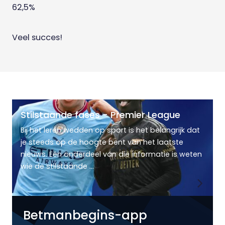
62,5%
Veel succes!
Stilstaande fases - Premier League
Bij het leren wedden op sport is het belangrijk dat
je steeds op de hoogte bent van het laatste
nieuws. Eén onderdeel van die informatie is weten
wie de stilstaande ...
Betmanbegins-app