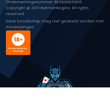
Ondernemingsnummer: BE0696633610
Copyright @ 2021 BetmanBegins. All rights
reserved.
Deze boodschap mag niet gedeeld worden met
minderjarigen.