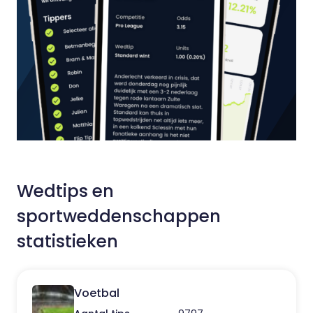
Wedtips en
sportweddenschappen
statistieken
Voetbal