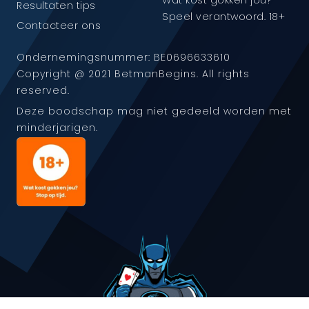
Wat kost gokken jou?
Resultaten tips
Speel verantwoord. 18+
Contacteer ons
Ondernemingsnummer: BE0696633610
Copyright @ 2021 BetmanBegins. All rights
reserved.
Deze boodschap mag niet gedeeld worden met
minderjarigen.