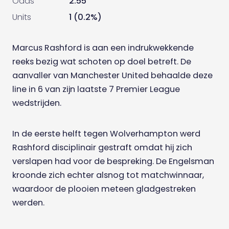
Odds
2.55
Units
1 (0.2%)
Marcus Rashford is aan een indrukwekkende
reeks bezig wat schoten op doel betreft. De
aanvaller van Manchester United behaalde deze
line in 6 van zijn laatste 7 Premier League
wedstrijden.
In de eerste helft tegen Wolverhampton werd
Rashford disciplinair gestraft omdat hij zich
verslapen had voor de bespreking. De Engelsman
kroonde zich echter alsnog tot matchwinnaar,
waardoor de plooien meteen gladgestreken
werden.