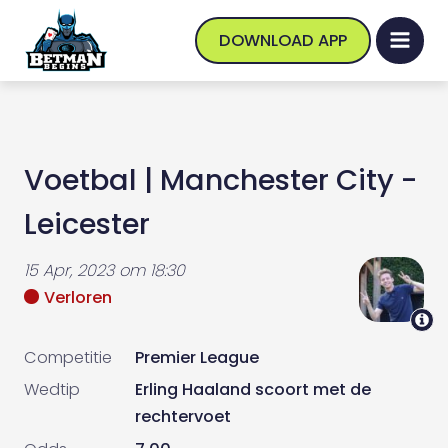
DOWNLOAD APP
Voetbal
|
Manchester City -
Leicester
15 Apr, 2023
om
18:30
Verloren
Competitie
Premier League
Wedtip
Erling Haaland scoort met de
rechtervoet