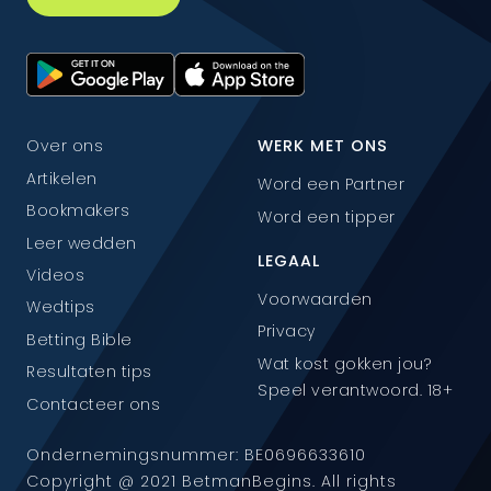
Over ons
WERK MET ONS
Artikelen
Word een Partner
Bookmakers
Word een tipper
Leer wedden
LEGAAL
Videos
Voorwaarden
Wedtips
Privacy
Betting Bible
Wat kost gokken jou?
Resultaten tips
Speel verantwoord. 18+
Contacteer ons
Ondernemingsnummer: BE0696633610
Copyright @ 2021 BetmanBegins. All rights