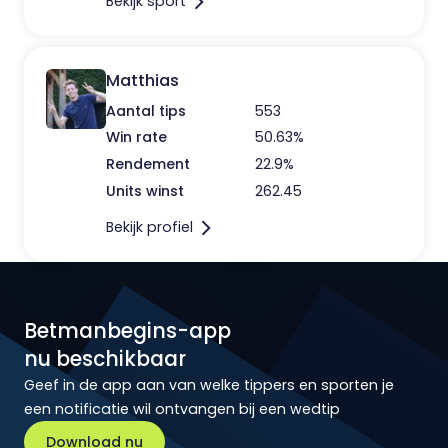
Bekijk sport
Matthias
Aantal tips
553
Win rate
50.63%
Rendement
22.9%
Units winst
262.45
Bekijk profiel
Betmanbegins-app
nu beschikbaar
Geef in de app aan van welke tippers en sporten je
een notificatie wil ontvangen bij een wedtip
Download nu