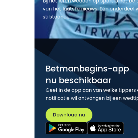
Bij het leren wedden op sport is het be
van het laatste nieuws. Eén onderdeel v
stilstaande ...
Betmanbegins-app
nu beschikbaar
Geef in de app aan van welke tippers 
notificatie wil ontvangen bij een wedti
Download nu