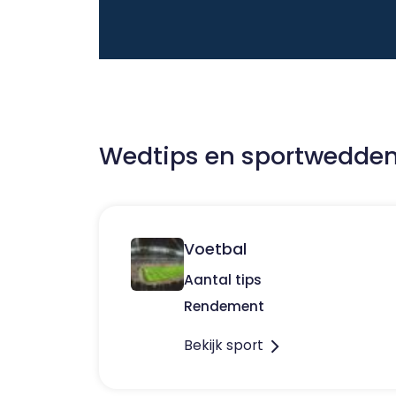
Wedtips en sportwedden
Voetbal
Aantal tips
Rendement
Bekijk sport