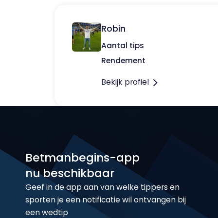
Robin
Aantal tips
Rendement
Bekijk profiel
Betmanbegins-app
nu beschikbaar
Geef in de app aan van welke tippers en
sporten je een notificatie wil ontvangen bij
een wedtip