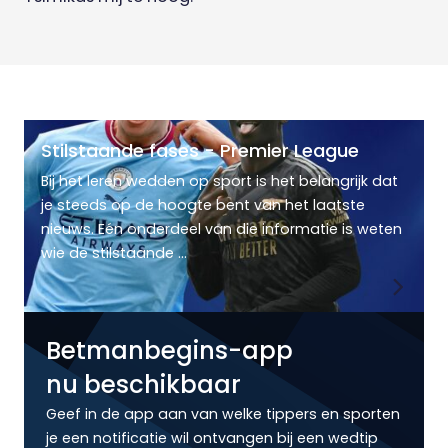
Stilstaande fases - Premier League
Bij het leren wedden op sport is het belangrijk dat
je steeds op de hoogte bent van het laatste
nieuws. Eén onderdeel van die informatie is weten
wie de stilstaande ...
Betmanbegins-app
nu beschikbaar
Geef in de app aan van welke tippers en sporten
je een notificatie wil ontvangen bij een wedtip