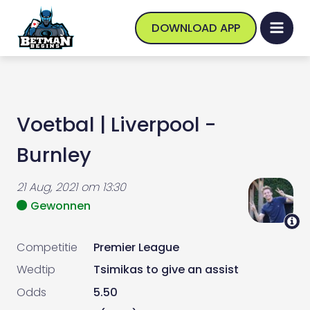
DOWNLOAD APP
Voetbal
|
Liverpool -
Burnley
21 Aug, 2021
om
13:30
Gewonnen
Competitie
Premier League
Wedtip
Tsimikas to give an assist
Odds
5.50