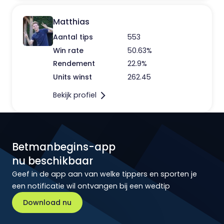
Matthias
Aantal tips
553
Win rate
50.63%
Rendement
22.9%
Units winst
262.45
Bekijk profiel
Betmanbegins-app
nu beschikbaar
Geef in de app aan van welke tippers en sporten je
een notificatie wil ontvangen bij een wedtip
Download nu