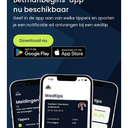
nu beschikbaar
Geef in de app aan van welke tippers en sporten
je een notificatie wil ontvangen bij een wedtip
Download nu