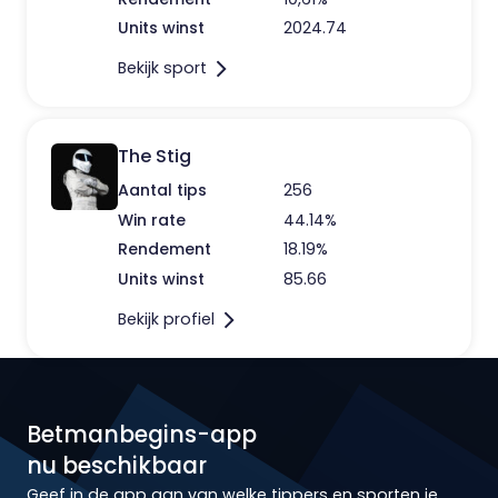
Units winst
2024.74
Bekijk sport
The Stig
Aantal tips
256
Win rate
44.14%
Rendement
18.19%
Units winst
85.66
Bekijk profiel
Betmanbegins-app
nu beschikbaar
Geef in de app aan van welke tippers en sporten je