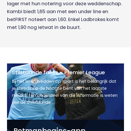
lager met hun notering voor deze weddenschap.
Kambi biedt 1,65 aan met een under line en
betFIRST noteert aan 1,60. Enkel Ladbrokes komt
met 1,90 nog ietwat in de buurt.
Stilstaande fases - Premier League
Bij het leren wedden op sport is het belangrijk dat
je steeds op de hoogte bent van het laatste
nieuws. Eén onderdeel van die informatie is weten
wie de stilstaande ...
Betmanbegins-app