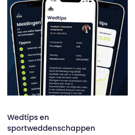
Wedtips en
sportweddenschappen