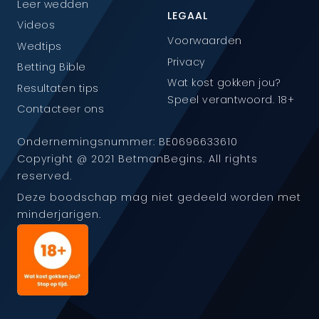
Leer wedden
LEGAAL
Videos
Voorwaarden
Wedtips
Privacy
Betting Bible
Wat kost gokken jou?
Resultaten tips
Speel verantwoord. 18+
Contacteer ons
Ondernemingsnummer: BE0696633610
Copyright @ 2021 BetmanBegins. All rights
reserved.
Deze boodschap mag niet gedeeld worden met
minderjarigen.