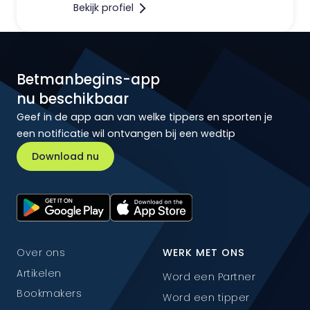
Bekijk profiel
Betmanbegins-app
nu beschikbaar
Geef in de app aan van welke tippers en sporten je
een notificatie wil ontvangen bij een wedtip
Download nu
Over ons
WERK MET ONS
Artikelen
Word een Partner
Bookmakers
Word een tipper