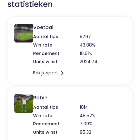
statistieken
Voetbal
Aantal tips
9797
Win rate
43.88%
Rendement
10,61%
Units winst
2024.74
Bekijk sport
Robin
Aantal tips
1014
Win rate
48.52%
Rendement
7.09%
Units winst
85.32