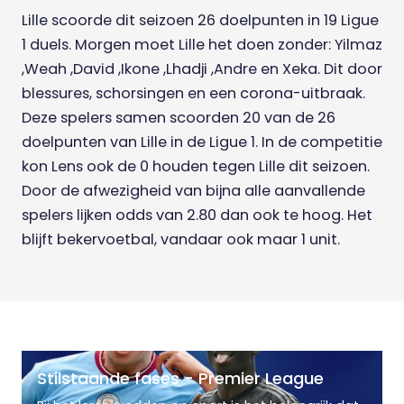
Lille scoorde dit seizoen 26 doelpunten in 19 Ligue
1 duels. Morgen moet Lille het doen zonder: Yilmaz
,Weah ,David ,Ikone ,Lhadji ,Andre en Xeka. Dit door
blessures, schorsingen en een corona-uitbraak.
Deze spelers samen scoorden 20 van de 26
doelpunten van Lille in de Ligue 1. In de competitie
kon Lens ook de 0 houden tegen Lille dit seizoen.
Door de afwezigheid van bijna alle aanvallende
spelers lijken odds van 2.80 dan ook te hoog. Het
blijft bekervoetbal, vandaar ook maar 1 unit.
Stilstaande fases - Premier League