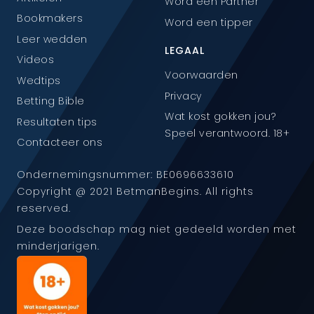
Word een Partner
Bookmakers
Word een tipper
Leer wedden
LEGAAL
Videos
Voorwaarden
Wedtips
Privacy
Betting Bible
Wat kost gokken jou?
Resultaten tips
Speel verantwoord. 18+
Contacteer ons
Ondernemingsnummer: BE0696633610
Copyright @ 2021 BetmanBegins. All rights
reserved.
Deze boodschap mag niet gedeeld worden met
minderjarigen.