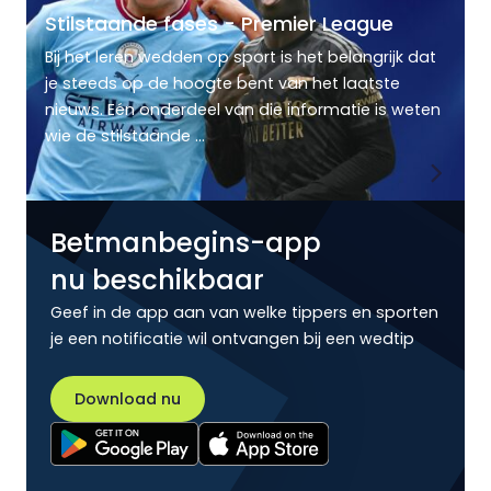
Stilstaande fases - Premier League
Bij het leren wedden op sport is het belangrijk dat
je steeds op de hoogte bent van het laatste
nieuws. Eén onderdeel van die informatie is weten
wie de stilstaande ...
Betmanbegins-app
nu beschikbaar
Geef in de app aan van welke tippers en sporten
je een notificatie wil ontvangen bij een wedtip
Download nu