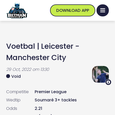
DOWNLOAD APP
Voetbal
|
Leicester -
Manchester City
29 Oct, 2022
om
13:30
Void
Competitie
Premier League
Wedtip
Soumaré 3+ tackles
Odds
2.21