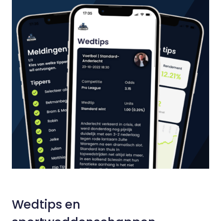
Wedtips en