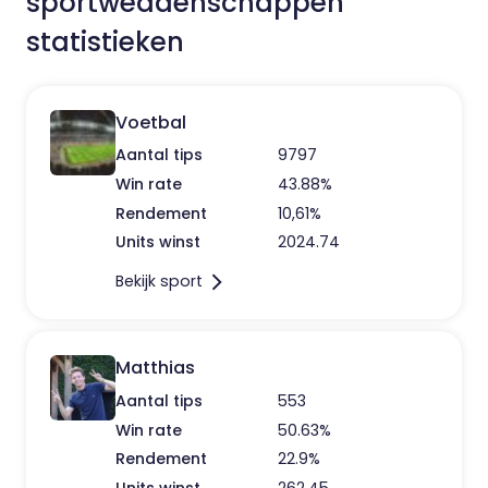
sportweddenschappen
statistieken
Voetbal
Aantal tips
9797
Win rate
43.88%
Rendement
10,61%
Units winst
2024.74
Bekijk sport
Matthias
Aantal tips
553
Win rate
50.63%
Rendement
22.9%