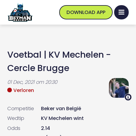
DOWNLOAD APP
Voetbal
|
KV Mechelen -
Cercle Brugge
01 Dec, 2021
om
20:30
Verloren
Competitie
Beker van België
Wedtip
KV Mechelen wint
Odds
2.14