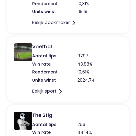
Rendement
10,31%
Units winst
119.19
Bekijk bookmaker
Voetbal
Aantal tips
9797
Win rate
43.88%
Rendement
10,61%
Units winst
2024.74
Bekijk sport
The Stig
Aantal tips
256
Win rate
44.14%