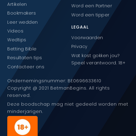
Artikelen
Word een Partner
Bookmakers
Word een tipper
Leer wedden
LEGAAL
Videos
Voorwaarden
Wedtips
Privacy
Betting Bible
Wat kost gokken jou?
Resultaten tips
Speel verantwoord. 18+
Contacteer ons
Ondernemingsnummer: BE0696633610
Copyright @ 2021 BetmanBegins. All rights
reserved.
Deze boodschap mag niet gedeeld worden met
minderjarigen.