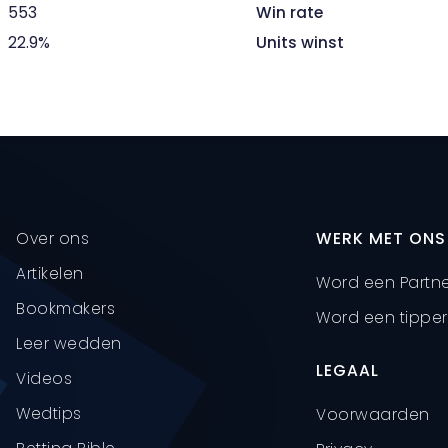
553
Win rate
22.9%
Units winst
Over ons
WERK MET ONS
Artikelen
Word een Partn
Bookmakers
Word een tipper
Leer wedden
LEGAAL
Videos
Wedtips
Voorwaarden