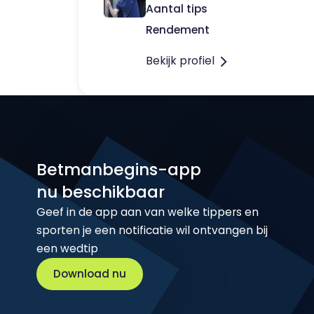
Aantal tips
Rendement
Bekijk profiel
Betmanbegins-app
nu beschikbaar
Geef in de app aan van welke tippers en
sporten je een notificatie wil ontvangen bij
een wedtip
Download nu