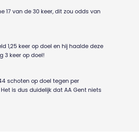
e 17 van de 30 keer, dit zou odds van
d 1,25 keer op doel en hij haalde deze
g 3 keer op doel!
,44 schoten op doel tegen per
Het is dus duidelijk dat AA Gent niets