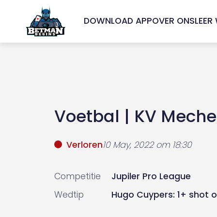
DOWNLOAD APP
OVER ONS
LEER
Voetbal
|
KV Meche
Verloren
10 May, 2022
om
18:30
Competitie
Jupiler Pro League
Wedtip
Hugo Cuypers: 1+ shot o