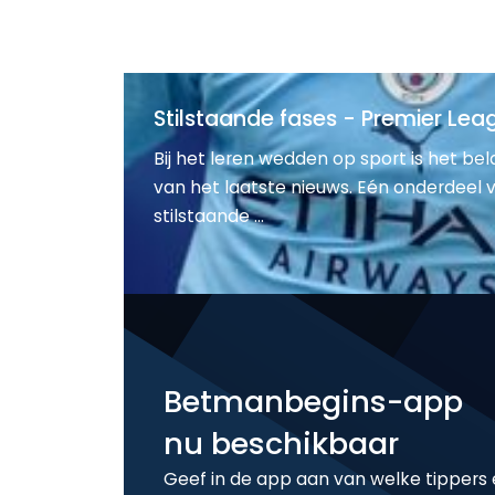
Stilstaande fases - Premier Lea
Bij het leren wedden op sport is het be
van het laatste nieuws. Eén onderdeel v
stilstaande ...
Betmanbegins-app
nu beschikbaar
Geef in de app aan van welke tippers 