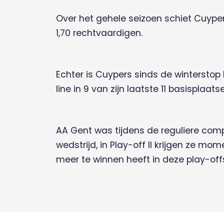
Over het gehele seizoen schiet Cuypers
1,70 rechtvaardigen.
Echter is Cuypers sinds de winterstop 
line in 9 van zijn laatste 11 basispla
AA Gent was tijdens de reguliere comp
wedstrijd, in Play-off II krijgen ze mo
meer te winnen heeft in deze play-off