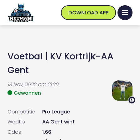
DOWNLOAD APP
Voetbal
|
KV Kortrijk-AA
Gent
13 Nov, 2022
om
21:00
Gewonnen
Competitie
Pro League
Wedtip
AA Gent wint
Odds
1.66