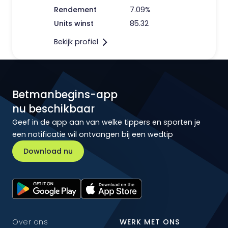
Rendement
7.09%
Units winst
85.32
Bekijk profiel
Betmanbegins-app
nu beschikbaar
Geef in de app aan van welke tippers en sporten je
een notificatie wil ontvangen bij een wedtip
Download nu
Over ons
WERK MET ONS