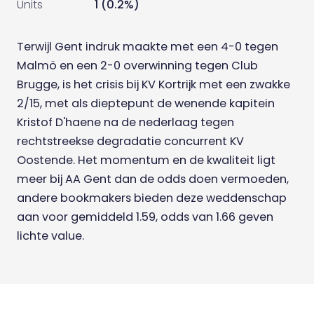
Units
1 (0.2%)
Terwijl Gent indruk maakte met een 4-0 tegen
Malmö en een 2-0 overwinning tegen Club
Brugge, is het crisis bij KV Kortrijk met een zwakke
2/15, met als dieptepunt de wenende kapitein
Kristof D'haene na de nederlaag tegen
rechtstreekse degradatie concurrent KV
Oostende. Het momentum en de kwaliteit ligt
meer bij AA Gent dan de odds doen vermoeden,
andere bookmakers bieden deze weddenschap
aan voor gemiddeld 1.59, odds van 1.66 geven
lichte value.