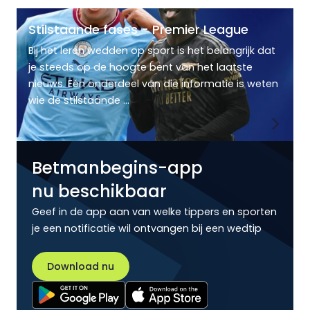
Stilstaande fases - Premier League
Bij het leren wedden op sport is het belangrijk dat
je steeds op de hoogte bent van het laatste
nieuws. Eén onderdeel van die informatie is weten
wie de stilstaande ...
Betmanbegins-app
nu beschikbaar
Geef in de app aan van welke tippers en sporten
je een notificatie wil ontvangen bij een wedtip
Download nu