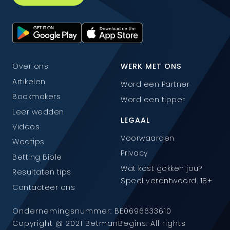
Over ons
WERK MET ONS
Artikelen
Word een Partner
Bookmakers
Word een tipper
Leer wedden
LEGAAL
Videos
Voorwaarden
Wedtips
Privacy
Betting Bible
Wat kost gokken jou?
Resultaten tips
Speel verantwoord. 18+
Contacteer ons
Ondernemingsnummer: BE0696633610
Copyright @ 2021 BetmanBegins. All rights