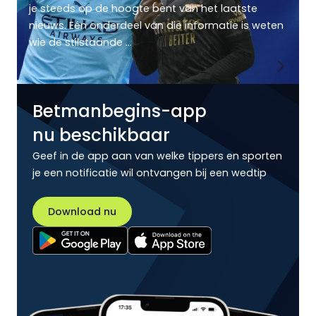
je steeds op de hoogte bent van het laatste
nieuws. Eén onderdeel van die informatie is weten
wie de stilstaande ...
Betmanbegins-app
nu beschikbaar
Geef in de app aan van welke tippers en sporten
je een notificatie wil ontvangen bij een wedtip
Download nu