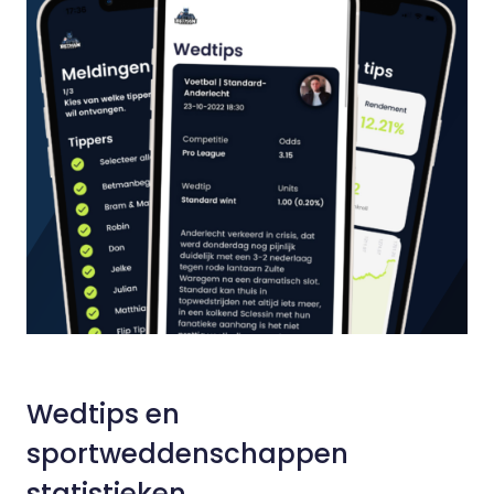
Wedtips en
sportweddenschappen
statistieken