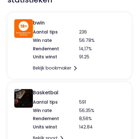
bwin
Aantal tips
236
Win rate
56.78%
Rendement
14,17%
Units winst
91.25
Bekijk bookmaker
Basketbal
Aantal tips
591
Win rate
56.35%
Rendement
8,56%
Units winst
142.84
Bekijk sport