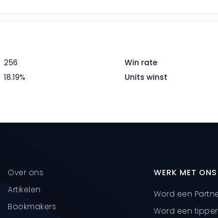
256
Win rate
18.19%
Units winst
Over ons
WERK MET ONS
Artikelen
Word een Partn
Bookmakers
Word een tipper