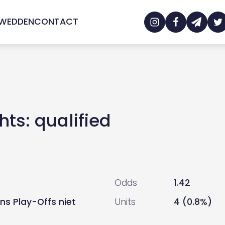
 WEDDEN
CONTACT
hts: qualified
Odds
1.42
s Play-Offs niet
Units
4 (0.8%)