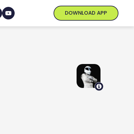
DOWNLOAD APP