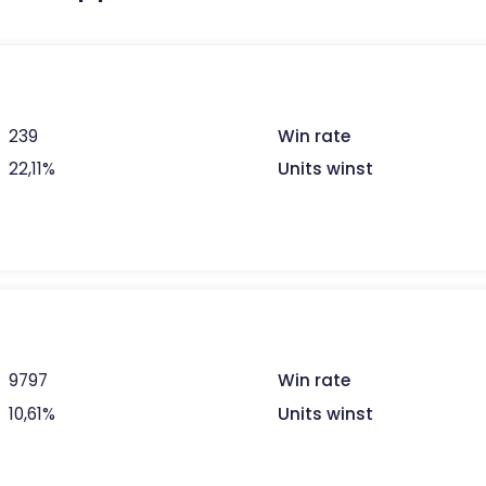
239
Win rate
22,11%
Units winst
9797
Win rate
10,61%
Units winst