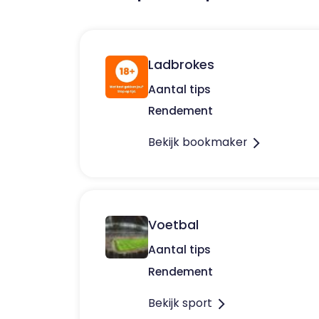
Ladbrokes
Aantal tips
Rendement
Bekijk bookmaker
Voetbal
Aantal tips
Rendement
Bekijk sport