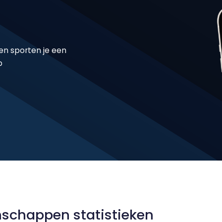
en sporten je een
p
schappen statistieken