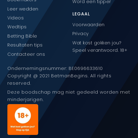
Word een tipper
Leer wedden
LEGAAL
Videos
Voorwaarden
Wedtips
Privacy
Betting Bible
Wat kost gokken jou?
Resultaten tips
Speel verantwoord. 18+
Contacteer ons
Ondernemingsnummer: BE0696633610
Copyright @ 2021 BetmanBegins. All rights
reserved.
Deze boodschap mag niet gedeeld worden met
minderjarigen.