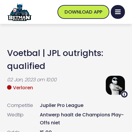
DOWNLOAD APP
Voetbal
|
JPL outrights:
qualified
02 Jan, 2023
om
10:00
Verloren
Competitie
Jupiler Pro League
Wedtip
Antwerp haalt de Champions Play-
Offs niet