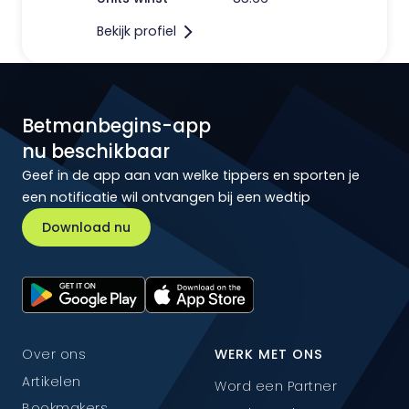
Bekijk profiel
Betmanbegins-app
nu beschikbaar
Geef in de app aan van welke tippers en sporten je
een notificatie wil ontvangen bij een wedtip
Download nu
Over ons
WERK MET ONS
Artikelen
Word een Partner
Bookmakers