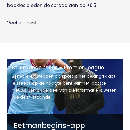
bookies bieden de spread aan op +6,5.
Veel succes!
Stilstaande fases - Premier League
Bij het leren wedden op sport is het belangrijk dat
je steeds op de hoogte bent van het laatste
nieuws. Eén onderdeel van die informatie is weten
wie de stilstaande ...
Betmanbegins-app