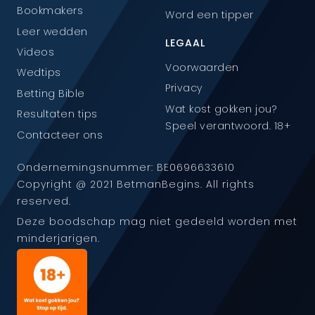
Bookmakers
Word een tipper
Leer wedden
LEGAAL
Videos
Voorwaarden
Wedtips
Privacy
Betting Bible
Wat kost gokken jou?
Resultaten tips
Speel verantwoord. 18+
Contacteer ons
Ondernemingsnummer: BE0696633610
Copyright @ 2021 BetmanBegins. All rights
reserved.
Deze boodschap mag niet gedeeld worden met
minderjarigen.