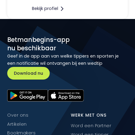
Bekijk profiel
Betmanbegins-app
nu beschikbaar
Geef in de app aan van welke tippers en sporten je
een notificatie wil ontvangen bij een wedtip
Download nu
Over ons
WERK MET ONS
Artikelen
Word een Partner
Bookmakers
Word een tipper