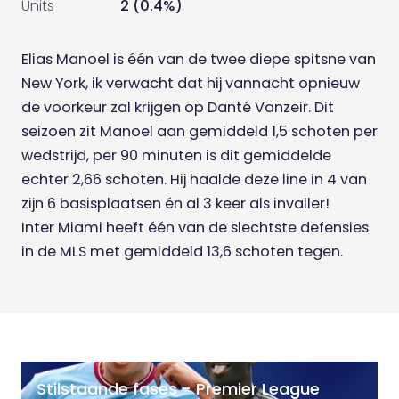
Units
2 (0.4%)
Elias Manoel is één van de twee diepe spitsne van
New York, ik verwacht dat hij vannacht opnieuw
de voorkeur zal krijgen op Danté Vanzeir. Dit
seizoen zit Manoel aan gemiddeld 1,5 schoten per
wedstrijd, per 90 minuten is dit gemiddelde
echter 2,66 schoten. Hij haalde deze line in 4 van
zijn 6 basisplaatsen én al 3 keer als invaller!
Inter Miami heeft één van de slechtste defensies
in de MLS met gemiddeld 13,6 schoten tegen.
Stilstaande fases - Premier League