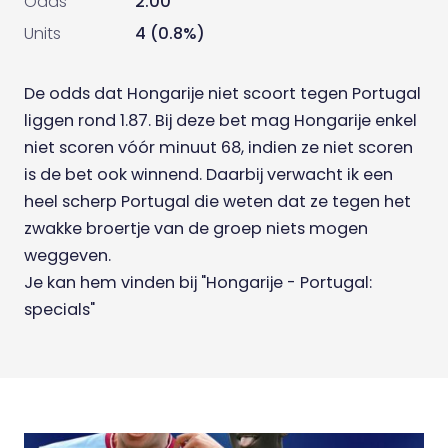
Odds
2.00
Units
4 (0.8%)
De odds dat Hongarije niet scoort tegen Portugal
liggen rond 1.87. Bij deze bet mag Hongarije enkel
niet scoren vóór minuut 68, indien ze niet scoren
is de bet ook winnend. Daarbij verwacht ik een
heel scherp Portugal die weten dat ze tegen het
zwakke broertje van de groep niets mogen
weggeven.
Je kan hem vinden bij "Hongarije - Portugal:
specials"