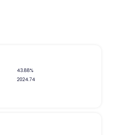
43.88%
2024.74