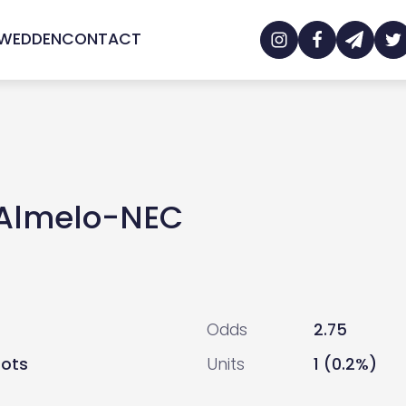
 WEDDEN
CONTACT
 Almelo-NEC
Odds
2.75
hots
Units
1 (0.2%)