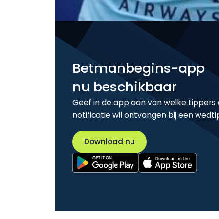
Betmanbegins-app
nu beschikbaar
Geef in de app aan van welke tippers 
notificatie wil ontvangen bij een wedti
Download nu