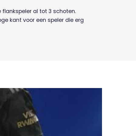
lankspeler al tot 3 schoten.
e kant voor een speler die erg