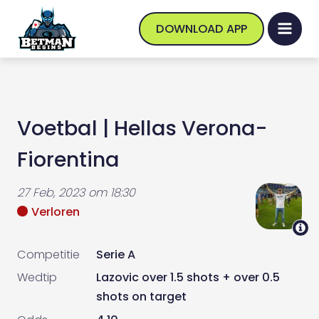
DOWNLOAD APP
Voetbal
|
Hellas Verona-
Fiorentina
27 Feb, 2023
om
18:30
Verloren
Competitie
Serie A
Wedtip
Lazovic over 1.5 shots + over 0.5
shots on target