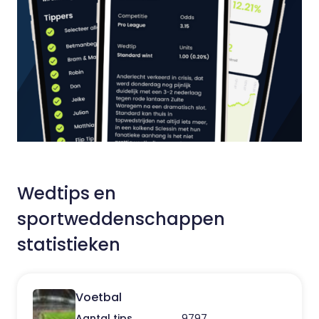
Wedtips en
sportweddenschappen
statistieken
Voetbal
Aantal tips
9797