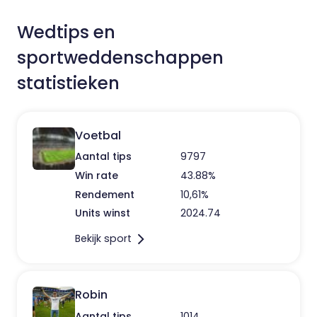
Wedtips en
sportweddenschappen
statistieken
Voetbal
Aantal tips
9797
Win rate
43.88%
Rendement
10,61%
Units winst
2024.74
Bekijk sport
Robin
Aantal tips
1014