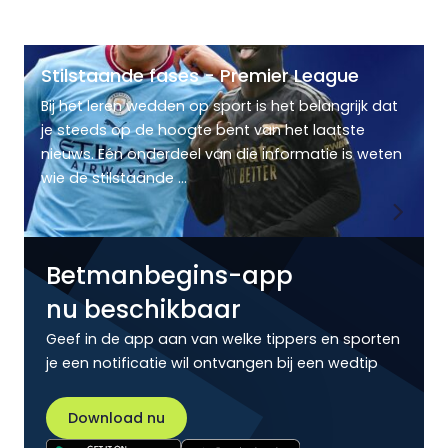
Stilstaande fases - Premier League
Bij het leren wedden op sport is het belangrijk dat
je steeds op de hoogte bent van het laatste
nieuws. Eén onderdeel van die informatie is weten
wie de stilstaande ...
Betmanbegins-app
nu beschikbaar
Geef in de app aan van welke tippers en sporten
je een notificatie wil ontvangen bij een wedtip
Download nu