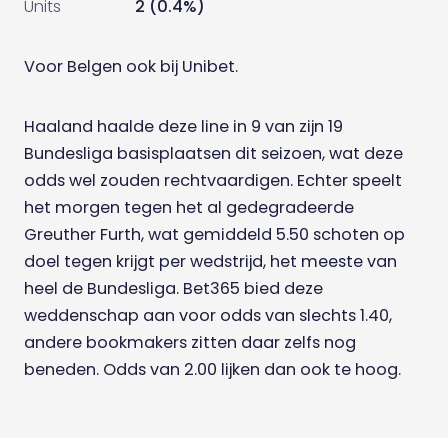
Units
2 (0.4%)
Voor Belgen ook bij Unibet.
Haaland haalde deze line in 9 van zijn 19
Bundesliga basisplaatsen dit seizoen, wat deze
odds wel zouden rechtvaardigen. Echter speelt
het morgen tegen het al gedegradeerde
Greuther Furth, wat gemiddeld 5.50 schoten op
doel tegen krijgt per wedstrijd, het meeste van
heel de Bundesliga. Bet365 bied deze
weddenschap aan voor odds van slechts 1.40,
andere bookmakers zitten daar zelfs nog
beneden. Odds van 2.00 lijken dan ook te hoog.