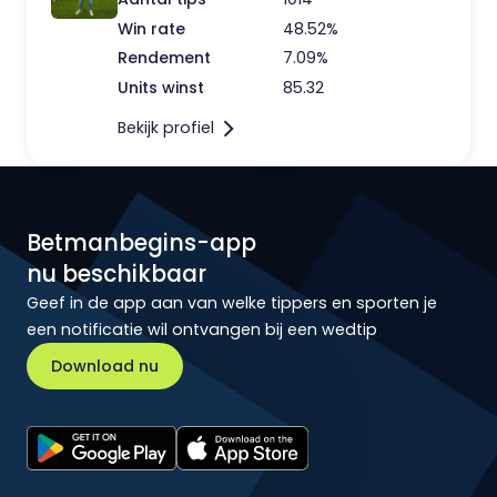
Win rate
48.52%
Rendement
7.09%
Units winst
85.32
Bekijk profiel
Betmanbegins-app
nu beschikbaar
Geef in de app aan van welke tippers en sporten je
een notificatie wil ontvangen bij een wedtip
Download nu