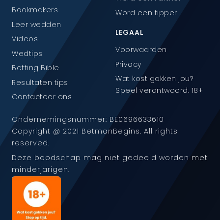
Bookmakers
Word een tipper
Leer wedden
LEGAAL
Videos
Voorwaarden
Wedtips
Privacy
Betting Bible
Wat kost gokken jou?
Resultaten tips
Speel verantwoord. 18+
Contacteer ons
Ondernemingsnummer: BE0696633610
Copyright @ 2021 BetmanBegins. All rights
reserved.
Deze boodschap mag niet gedeeld worden met
minderjarigen.