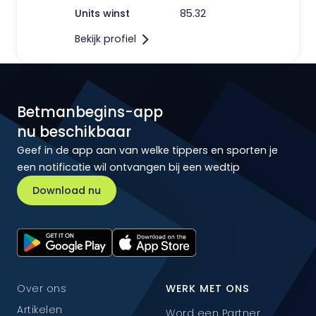
Units winst
85.32
Bekijk profiel
Betmanbegins-app
nu beschikbaar
Geef in de app aan van welke tippers en sporten je
een notificatie wil ontvangen bij een wedtip
Download nu
Over ons
WERK MET ONS
Artikelen
Word een Partner