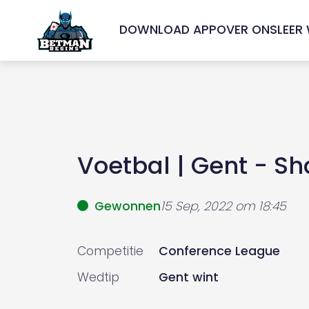
DOWNLOAD APP
OVER ONS
LEER
Voetbal
|
Gent - S
Gewonnen
15 Sep, 2022
om
18:45
Competitie
Conference League
Wedtip
Gent wint