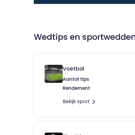
Wedtips en sportwedden
Voetbal
Aantal tips
Rendement
Bekijk sport