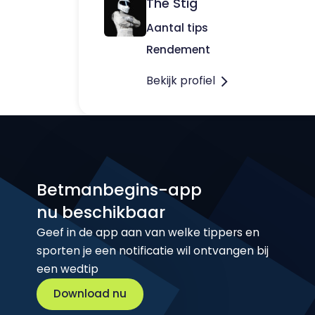
The Stig
Aantal tips
Rendement
Bekijk profiel
Betmanbegins-app
nu beschikbaar
Geef in de app aan van welke tippers en
sporten je een notificatie wil ontvangen bij
een wedtip
Download nu