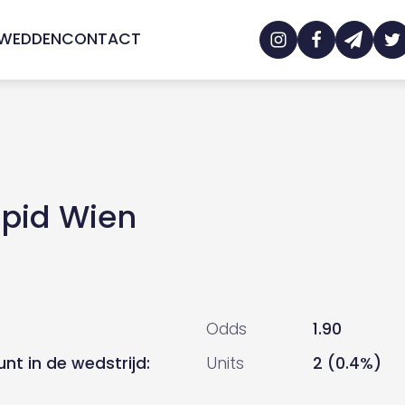
 WEDDEN
CONTACT
pid Wien
Odds
1.90
nt in de wedstrijd:
Units
2 (0.4%)