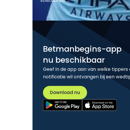
stilstaande ...
Betmanbegins-app
nu beschikbaar
Geef in de app aan van welke tippers 
notificatie wil ontvangen bij een wedti
Download nu