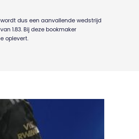
wordt dus een aanvallende wedstrijd
an 1.83. Bij deze bookmaker
 oplevert.