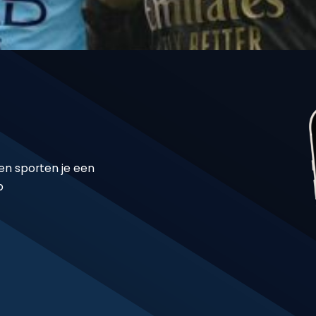
en sporten je een
p