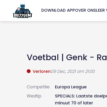
DOWNLOAD APP
OVER ONS
LEER
Voetbal
|
Genk - Ra
Verloren
09 Dec, 2021
om
21:00
Competitie
Europa League
Wedtip
SPECIALS: Laatste doelpu
minuut 70 of later