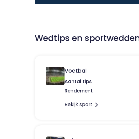
Wedtips en sportwedden
Voetbal
Aantal tips
Rendement
Bekijk sport